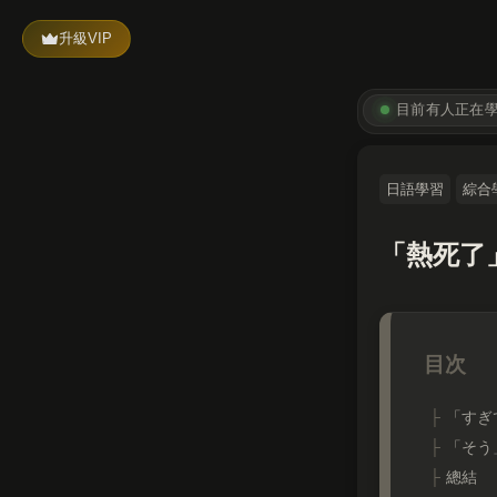
升級VIP
目前有
人正在
日語學習
綜合
「熱死了
「すぎ
「そう
總結