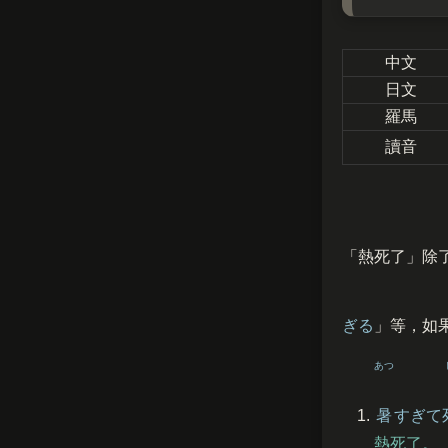
中文
日文
羅馬
讀音
「熱死了」除
ぎる
」等，如
あつ
暑
すぎて
熱死了。