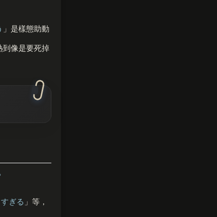
う
」是樣態助動
熱到像是要死掉
つ
すぎる
」等，