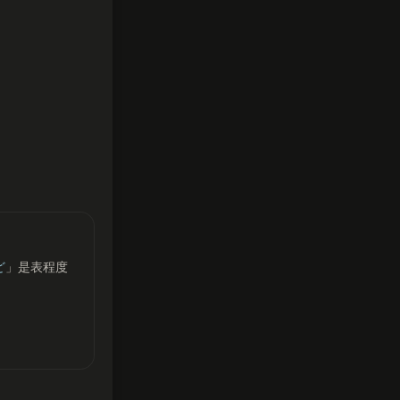
ど
」是表程度