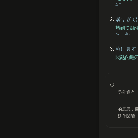
あつ
暑
すぎて
熱到快融
む
あつ
蒸
し
暑
す
悶熱的睡
另外還有
的意思，
延伸閱讀