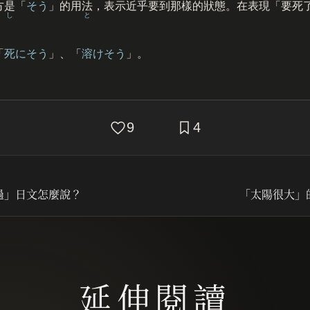
方是「
そう
」的用法，表示近乎要到那樣的狀態。在表現「要死
し
と
「
死
にそう
」、「
溶
けそう
」。
9
4
過」日文怎麼說？
「太陽很大」