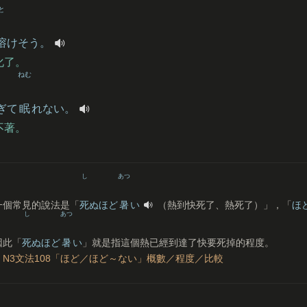
と
溶
けそう。
化了。
ねむ
ぎて
眠
れない。
不著。
し
あつ
一個常見的說法是「
死
ぬほど
暑
い
（熱到快死了、熱死了）」，「
ほ
し
あつ
因此「
死
ぬほど
暑
い
」就是指這個熱已經到達了快要死掉的程度。
：
N3文法108「ほど／ほど～ない」概數／程度／比較