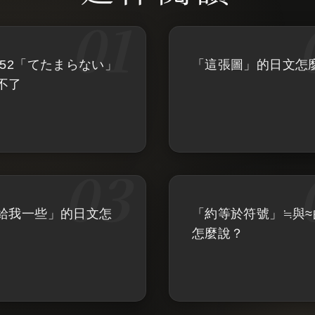
法52「てたまらない」
「這張圖」的日文怎
不了
給我一些」的日文怎
「約等於符號」≒與≈
怎麼說？