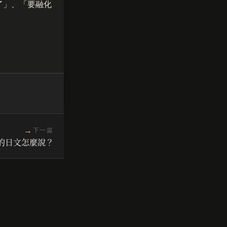
了」、「要融化
→
下一篇
的日文怎麼說？