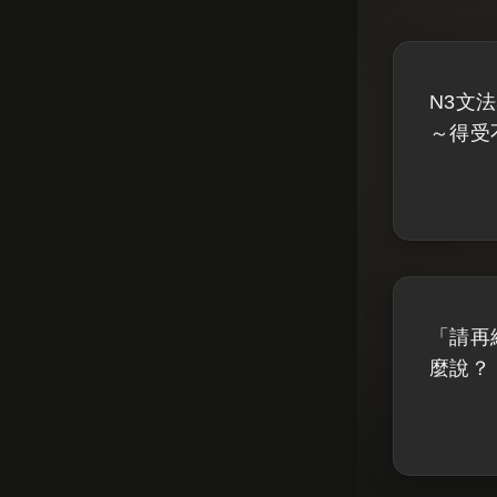
N3文
～得受
「請再
麼說？