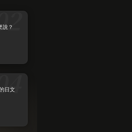
麼說？
的日文