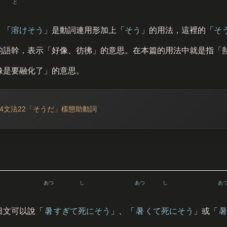
と
、「
溶
けそう
」是動詞連用形加上「
そう
」的用法，這裡的「
そ
的語幹，表示「好像、彷彿」的意思。在本篇的用法中就是指「
像是要融化了」的意思。
N4文法22「そうだ」樣態助動詞
あつ
し
あつ
し
あ
日文可以說「
暑
すぎて
死
にそう
」、「
暑
くて
死
にそう
」或「
暑