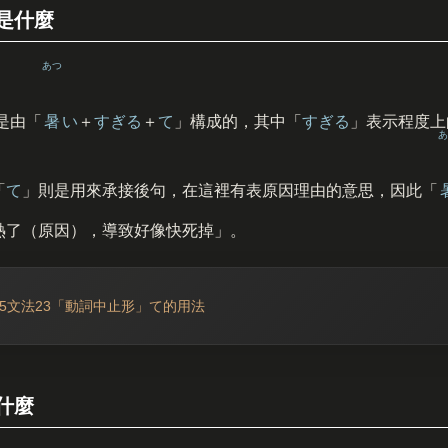
是什麼
あつ
是由「
暑
い
＋
すぎる
＋
て
」構成的，其中「
すぎる
」表示程度上
あ
「
て
」則是用來承接後句，在這裡有表原因理由的意思，因此「
熱了（原因），導致好像快死掉」。
N5文法23「動詞中止形」て的用法
什麼