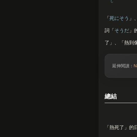
し
「
死
にそう
」
詞「
そうだ
」
了」、「熱到
延伸閱讀：
總結
「熱死了」的