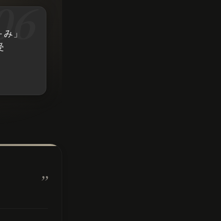
＋み」
受