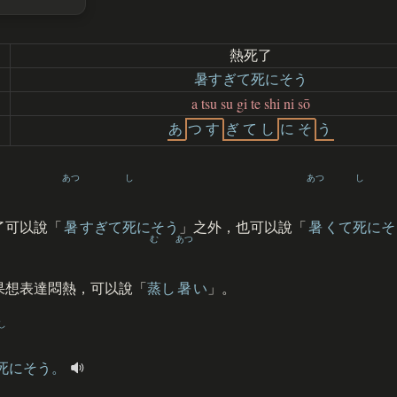
熱死了
暑すぎて死にそう
a tsu su gi te shi ni sō
あ
つ
す
ぎ
て
し
に
そ
う
あつ
し
あつ
し
了可以說「
暑
すぎて
死
にそう
」之外，也可以說「
暑
くて
死
にそ
む
あつ
果想表達悶熱，可以說「
蒸
し
暑
い
」。
し
死
にそう。