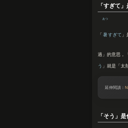
「すぎて」
あつ
「
暑
すぎて
」
過」的意思，
う
」就是「太
延伸閱讀：
「そう」是