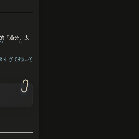
的「過分、太
つ
し
暑
すぎて
死
にそ