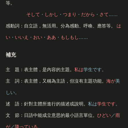
等。
そして
・
しかし
・
つまり
・
だから
・
さて
……
感動詞：自立語，無活用。分為感動、呼喚、應答等。
は
い
・
いいえ
・
おい
・
ああ
・
もしもし
……
補充
主 題：表主體，是內容的主題。
私は
学生です。
主 詞：表主體，又稱為主語，但沒有主題功能。
海が
美
しい。
述 語：針對主體所進行的描述或說明。
私は
学生です
。
文 節：日語中能成立意思的最小語言單位。
ひどい
／
雨
が
／
降っている
。