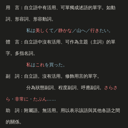
用 言：自立語中有活用、可單獨成述語的單字。如動
詞、形容詞、形容動詞。
私は
美しく
て／
静かな
／山へ／
行き
たい。
體 言：自立語中沒有活用、可作為主題（主詞）的單
字。多指名詞。
私
は
これ
を買った。
副 詞：自立語。沒有活用。修飾用言的單字。
分為狀態副詞、程度副詞、呼應副詞。
さらさ
ら
・
非常に
・
たぶん
……
助 詞：附屬語。無活用。用以表示該語與其他各語之間
的關係。