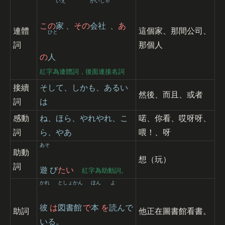
いえ
かいしゃ
この
家
、
その
会社
、
あ
連體
這個家、那間公司、
ひと
詞
那個人
の
人
紅字為連體詞，後面連接名詞
接續
そして、しかも、あるい
然後、而且、或者
詞
は
感動
ね、ほら、やれやれ、こ
喏、你看、哎呀呀、
詞
ら、やあ
喂！、呀
あそ
助動
想（玩）
詞
遊
び
たい
紅字為助動詞。
かれ
としょかん
ほん
よ
彼
は
図書館
で
本
を
読
んで
助詞
他正在圖書館看書。
いる。