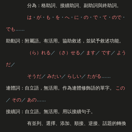
分為：格助詞、接續助詞、副助詞與終助詞。
は
・
が
・
も
・
を
・
へ
・
に
・
の
・
で
・
て
・
ので
・
でも
……
助動詞：附屬語。有活用。協助敘述，並賦予敘述功能。
（ら）れる
／
（さ）せる
／
ます
／
です
／
よう
だ
／
そうだ
／
みたい
／
らしい
／
たがる
……
連體詞：自立語，無活用。作為連體修飾語的單字。
この
／
その
／
あの
……
接續詞：自立語。無活用。用以接續句子。
有並列、選擇、添加、順接、逆接、話題的轉換