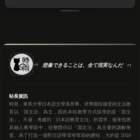
想像できることは、
全て現実なんだ
站長資訊
時雨，東吳大學日本語文學系所畢。求學階段接受的文法教
育以「国文法」為主，因此本站教學方式採用的是「国文
法」。不過，考慮到「日本語教育文法」的需求，後來也將
其融入教學當中，但整體仍以「国文法」為主要的講解角
度。為了打造一個對日語學習有幫助的網站，大約從 2018