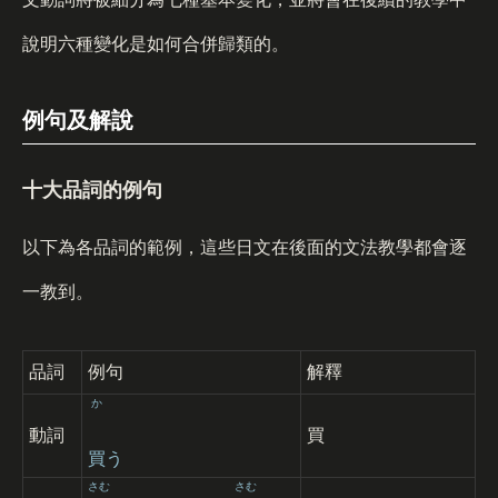
說明六種變化是如何合併歸類的。
例句及解說
十大品詞的例句
以下為各品詞的範例，這些日文在後面的文法教學都會逐
一教到。
品詞
例句
解釋
か
動詞
買
買
う
さむ
さむ