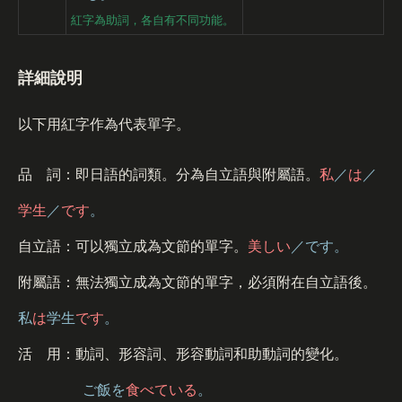
紅字為助詞，各自有不同功能。
詳細說明
以下用紅字作為代表單字。
品 詞：即日語的詞類。分為自立語與附屬語。
私
／
は
／
学生
／
です
。
自立語：可以獨立成為文節的單字。
美しい
／です。
附屬語：無法獨立成為文節的單字，必須附在自立語後。
私
は
学生
です
。
活 用：動詞、形容詞、形容動詞和助動詞的變化。
ご飯を
食べている
。