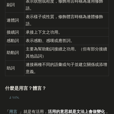
表示狀態或程度，修飾用言時稱為連用修飾
副詞
語。
表示樣子或性質，修飾體言時稱為連體修飾
連體詞
語。
接續詞
承接上下文之功用。
感動詞
表示感動、感嘆或應答詞。
主要為幫助動詞接續之功用。（但有部分接續
助動詞
其他品詞）
連接兩種不同的語彙或句子並建立關係或添增
助詞
意義。
什麼是用言？體言？
ようげん
「
用言
」就是有活用，
活用的意思就是文法上會做變化
，