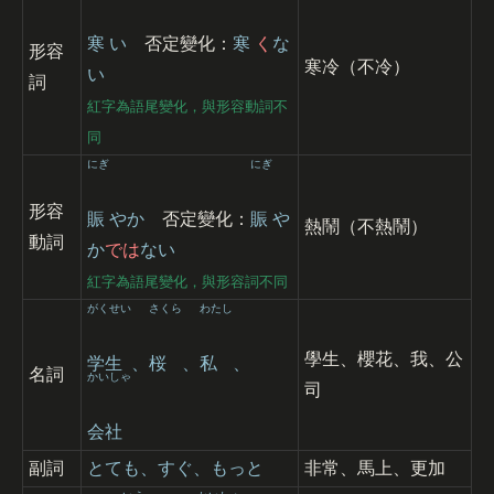
寒
い
否定變化：
寒
く
な
形容
寒冷（不冷）
い
詞
紅字為語尾變化，與形容動詞不
同
にぎ
にぎ
形容
賑
やか
否定變化：
賑
や
熱鬧（不熱鬧）
動詞
か
では
ない
紅字為語尾變化，與形容詞不同
がくせい
さくら
わたし
學生、櫻花、我、公
学生
、
桜
、
私
、
名詞
かいしゃ
司
会社
副詞
とても、すぐ、もっと
非常、馬上、更加