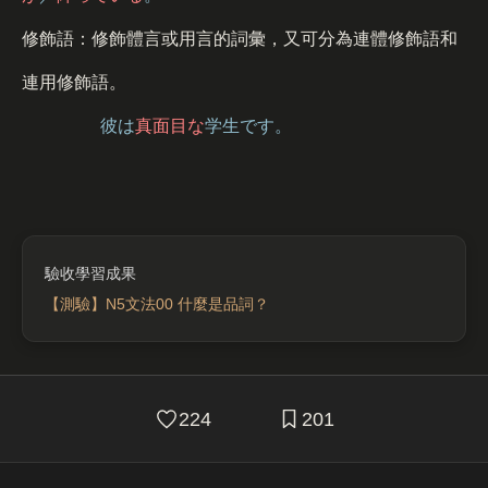
修飾語：修飾體言或用言的詞彙，又可分為連體修飾語和
連用修飾語。
彼は
真面目な
学生です。
【測驗】N5文法00 什麼是品詞？
224
201