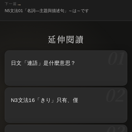
→
下一篇
N5文法01「名詞—主題與描述句」～は～です
日文「連語」是什麼意思？
N3文法16「きり」只有、僅