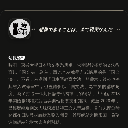
想像できることは、
全て現実なんだ
站長資訊
時雨，東吳大學日本語文學系所畢。求學階段接受的文法教
育以「国文法」為主，因此本站教學方式採用的是「国文
法」。不過，考慮到「日本語教育文法」的需求，後來也將
其融入教學當中，但整體仍以「国文法」為主要的講解角
度。為了打造一個對日語學習有幫助的網站，大約從 2018
年開始接觸程式語言與架站相關技術知識，截至 2026 年，
已經歷經過兩次大規模遷移和三次大型重構。目前大部分時
間都在日語教材編輯業務與開發、維護網站之間來回，希望
這個網站能對大家有所幫助。