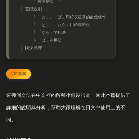
特徵概述二：
進階說明
「と」、「ば」用於表恆常的必然條件
「と」、「たら」用於表發現
「なら」的用法
「ば」的用法
快速整理
這幾個文法在中文裡的解釋相似度很高，因此本篇提供了
詳細的說明與分析，幫助大家理解在日文中使用上的不
同。