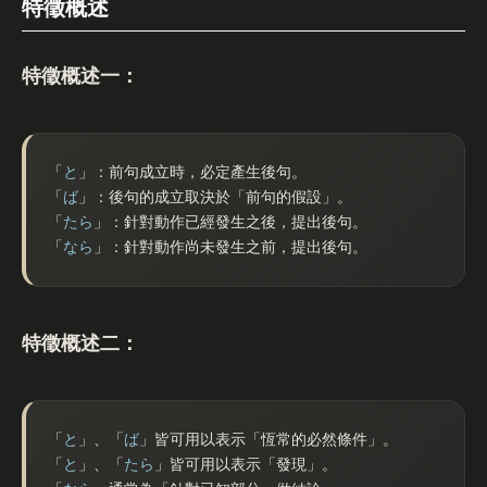
特徵概述
特徵概述一：
「
と
」：前句成立時，必定產生後句。
「
ば
」：後句的成立取決於「前句的假設」。
「
たら
」：針對動作已經發生之後，提出後句。
「
なら
」：針對動作尚未發生之前，提出後句。
特徵概述二：
「
と
」、「
ば
」皆可用以表示「恆常的必然條件」。
「
と
」、「
たら
」皆可用以表示「發現」。