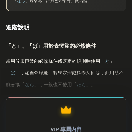
「
なら
」通常為「針對已知部分」做結論。
進階說明
「と」、「ば」用於表恆常的必然條件
當用於表恆常的必然條件或既定的規則時使用「
と
」、
「
ば
」，如自然現象、數學定理或科學法則等，此用法不
能替換「
なら
」，一般也不使用「
たら
」。
VIP 專屬內容