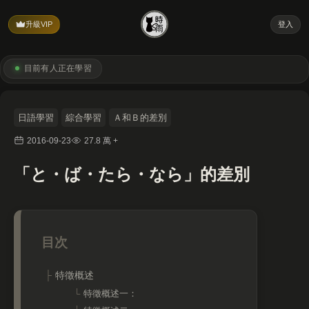
升級VIP
登入
目前有
人正在學習
日語學習
綜合學習
Ａ和Ｂ的差別
2016-09-23
27.8 萬 +
「と・ば・たら・なら」的差別
特徵概述
特徵概述一：