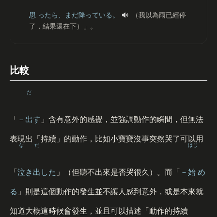
思
ったら、まだ
降
っている。
（我以為雨已經停
了，結果還在下）」。
比較
だ
「
－
出
す
」含有意外的感覺，並強調動作的瞬間，但無法
表現出「持續」的動作，比如小寶寶沒事突然哭了可以用
な
だ
はじ
「
泣
き
出
した
」（但聽不出來是否哭很久）。而「
－
始
め
る
」則是這個動作的發生並不讓人感到意外，或是本來就
知道大概這時候會發生，並且可以描述「動作的持續