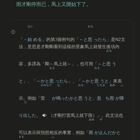
雨才剛停而已，馬上又開始下了。
はじ
おも
「
－
始
める
」的第
3
個例句的「
～と
思
ったら
」是N2文
法，意思是才剛剛看到這樣的景象馬上就發生後項內
おも
容，多譯為「剛～馬上就～」，也可用「
～と
思
う
おも
おも
と
」、「
～かと
思
ったら
」、「
～かと
思
うと
」來表
かみなり
な
おも
たちま
あめ
ふ
示。例如「
雷
が
鳴
ったかと
思
うと、
忽
ち
雨
が
降
だ
り
出
した。
（才剛打雷馬上就下雨）」。此文法也
あめ
や
可以表示與預想相反的事實，例如「
雨
が
止
んだかと
おも
ふ