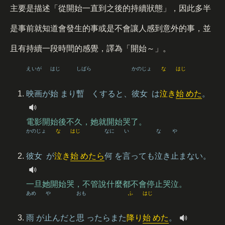
主要是描述「從開始一直到之後的持續狀態」，因此多半
是事前就知道會發生的事或是不會讓人感到意外的事，並
且有持續一段時間的感覺，譯為「開始～」。
えいが
はじ
しばら
かのじょ
な
はじ
映画
が
始
まり
暫
くすると、
彼女
は
泣
き
始
めた
。
電影開始後不久，她就開始哭了。
かのじょ
な
はじ
なに
い
な
や
彼女
が
泣
き
始
めたら
何
を
言
っても
泣
き
止
まない。
一旦她開始哭，不管說什麼都不會停止哭泣。
あめ
や
おも
ふ
はじ
雨
が
止
んだと
思
ったらまた
降
り
始
めた
。