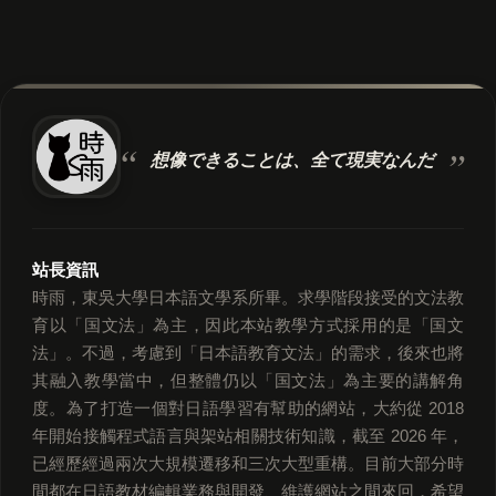
想像できることは、
全て現実なんだ
站長資訊
時雨，東吳大學日本語文學系所畢。求學階段接受的文法教
育以「国文法」為主，因此本站教學方式採用的是「国文
法」。不過，考慮到「日本語教育文法」的需求，後來也將
其融入教學當中，但整體仍以「国文法」為主要的講解角
度。為了打造一個對日語學習有幫助的網站，大約從 2018
年開始接觸程式語言與架站相關技術知識，截至 2026 年，
已經歷經過兩次大規模遷移和三次大型重構。目前大部分時
間都在日語教材編輯業務與開發、維護網站之間來回，希望