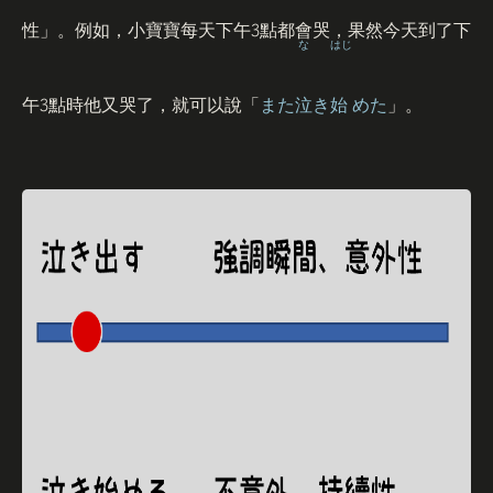
3
性」。例如，小寶寶每天下午
點都會哭，果然今天到了下
な
はじ
3
午
點時他又哭了，就可以說「
また
泣
き
始
めた
」。