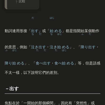
比較
だ
はじ
動詞連用形接「
出
す
」或「
始
める
」都是指開始某個動作
な
だ
な
はじ
ふ
だ
的意思，例如「
泣
き
出
す
・
泣
き
始
める
」、「
降
り
出
す
・
ふ
はじ
た
だ
た
はじ
降
り
始
める
」、「
食
べ
出
す
・
食
べ
始
める
」等，但是語感
不太一樣，以下說明它們的差別。
－出す
焦點在於「一開始的那個瞬間」，因此有「突然性」或