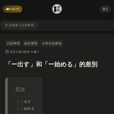
升級VIP
登入
目前有
人正在學習
日語學習
綜合學習
Ａ和Ｂ的差別
2017-08-26
4 萬 +
「ー出す」和「ー始める」的差別
－出す
－始める