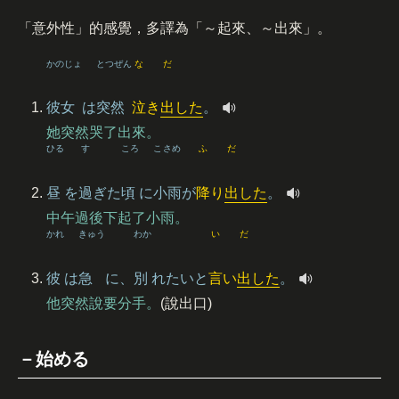
「意外性」的感覺，多譯為「～起來、～出來」。
かのじょ
とつぜん
な
だ
彼女
は
突然
泣
き
出
した
。
她突然哭了出來。
ひる
す
ころ
こさめ
ふ
だ
昼
を
過
ぎた
頃
に
小雨
が
降
り
出
した
。
中午過後下起了小雨。
かれ
きゅう
わか
い
だ
彼
は
急
に、
別
れたいと
言
い
出
した
。
他突然說要分手。
(說出口)
－始める