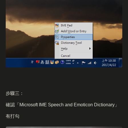
步驟三：
確認「Microsoft IME Speech and Emoticon Dictionary」
有打勾