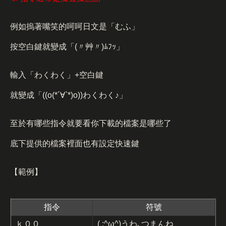
例如摀著嘴笑的呵呵日文是「むふ」
按空白鍵就變成「(〃艸〃)ﾑﾌｯ」
輸入「わくわく」+空白鍵
就變成「((o(*´∀`*)o))わくわく♪」
至於有哪些指令就要看你下載的檔案是哪些了
底下提供的檔案裡面也有設定快速鍵
【範例】
指令
符號
ｋ００
( ;^ω^)うわ､つまんね