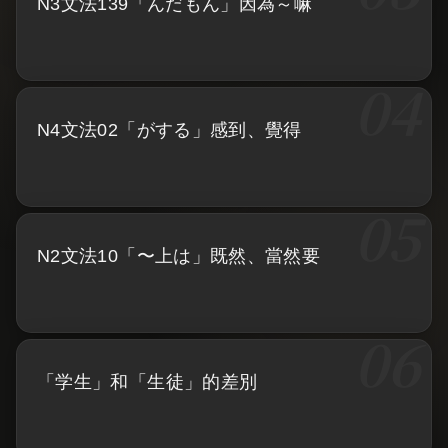
N3文法139「んだもん」因為～嘛
N4文法02「がする」感到、覺得
N2文法10「〜上は」既然、當然要
「学生」和「生徒」的差別