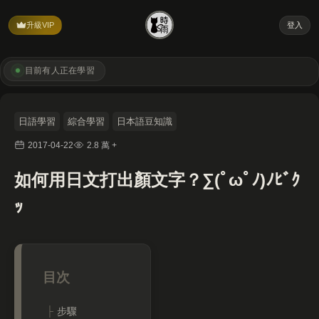
升級VIP
登入
目前有
人正在學習
日語學習
綜合學習
日本語豆知識
2017-04-22
2.8 萬 +
如何用日文打出顏文字？∑(ﾟωﾟﾉ)ﾉﾋﾞｸ
ｯ
步驟