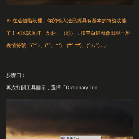
※ 在這個階段裡，你的輸入法已經具有基本的符號功能
了！可以試著打「かお」（顔），按空白鍵就會出現一堆
表情符號「(^^♪、(*^。^*)、(#^.^#)、(^ム^)...」
步驟四：
再次打開工具圖示，選擇「Dictionary Tool