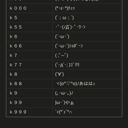
ｋ０００
(*･ε･*)ﾁｭｯ
ｋ５
(´；ω；`)
ｋ５５
･ﾟ･(ﾉД`)･ﾟ･ﾜｰﾝ
ｋ６
(´･ω･`)
ｋ６６
(´･ω･`)ｼｮﾎﾞｰﾝ
ｋ７
( ;ﾟ─ﾟ)
ｋ７７
(`･д´･; )ｺﾞｸﾘ
ｋ８
(´∀`)
ｋ８８
ヾ(o^▽^o)ﾉあはは♪
ｋ９
(｡･ω･｡)ﾉ
ｋ９９
|ω･`)やぁ
ｋ９９９
`ｨ(*´ｪ`*∩