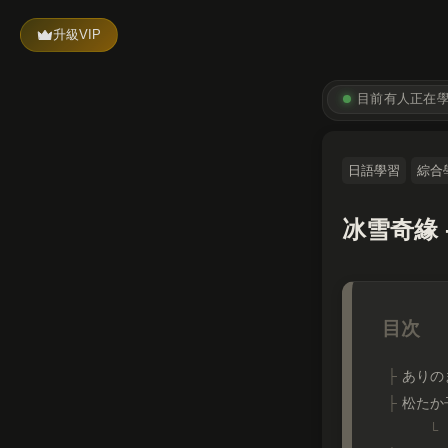
升級VIP
目前有
人正在
日語學習
綜合
冰雪奇緣 
ありのま
松たか