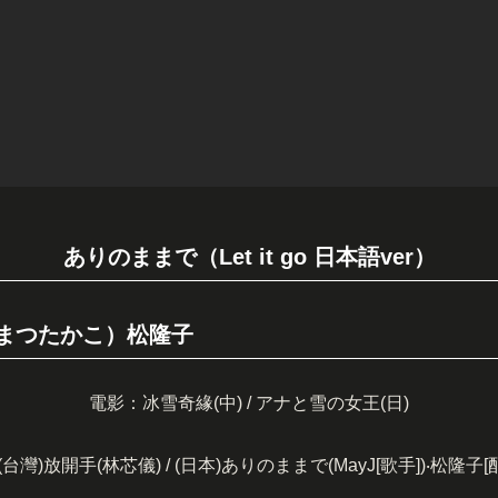
ありのままで（Let it go 日本語ver）
まつたかこ）松隆子
電影：冰雪奇緣(中) / アナと雪の女王(日)
台灣)放開手(林芯儀) / (日本)ありのままで(MayJ[歌手])‧松隆子[配