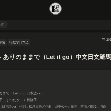
學習
20
學習
唱歌學日本語
- ありのままで（Let it go）中文日文羅
まで（Let it go 日本語ver）
子（まつたかこ）松隆子
【日本語ver】作詞：松澤由美／作曲：田中公平／羅馬：時雨／翻譯：時雨