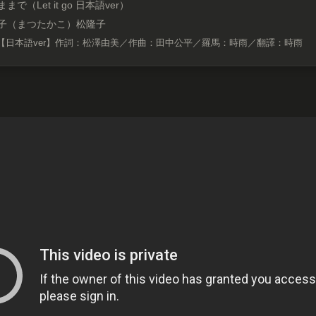
まで（Let it go 日本語ver）
子（まつたかこ）松隆子
【日本語ver】作詞：松澤由美／作曲：田中公平／羅馬：時雨／翻譯：時雨