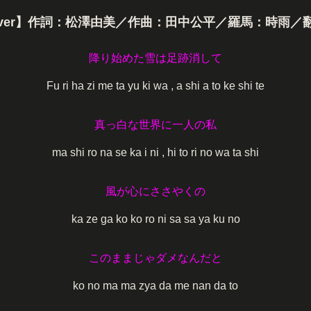
ver】作詞：松澤由美／作曲：田中公平／羅馬：時雨／
降り始めた雪は足跡消して
Fu ri ha zi me ta yu ki wa , a shi a to ke shi te
真っ白な世界に一人の私
ma shi ro na se ka i ni , hi to ri no wa ta shi
風が心にささやくの
ka ze ga ko ko ro ni sa sa ya ku no
このままじゃダメなんだと
ko no ma ma zya da me nan da to