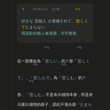
す
げいのうじん
たいほ
かな
好
きな
芸能人
が
逮捕
されて、
悲
しく
て
たまらない。
我喜歡的藝人被逮捕，非常難過。
かな
かな
這一題應改為「
悲
しい
」的
テ
形「
悲
しく
かな
かな
て
」，「
悲
しんで
」為「
悲
しむ
」的
テ
かな
形。「
悲
しむ
」不是表示感情本身，而是表
示露出感情的樣子，因此不適合跟「
たまら