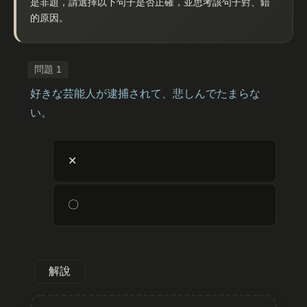
是非題，請選擇以下句子是否正確，並思考該句子對、錯
的原因。
好きな芸能人が逮捕されて、悲しんでたまらな
い。
✕
〇