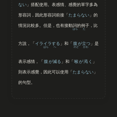
ない
」搭配使用。表感情、感覺的單字多為
形容詞，因此形容詞前接「
たまらない
」的
情況比較多。但是，也有接動詞的例子，比
はら
た
方說，「
イライラする
」和「
腹
が
立
つ
」是
はら
へ
のど
かわ
表示感情，「
腹
が
減
る
」和「
喉
が
渇
く
」
則表示感覺，因此可以使用「
たまらない
」
的句型。