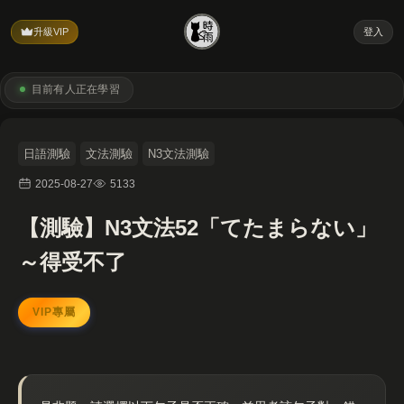
升級VIP
登入
目前有
人正在學習
日語測驗
文法測驗
N3文法測驗
2025-08-27
5133
【測驗】N3文法52「てたまらない」
～得受不了