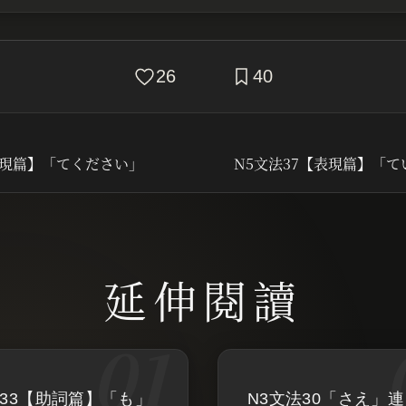
26
40
表現篇】「てください」
N5文法37【表現篇】「
法33【助詞篇】「も」
N3文法30「さえ」