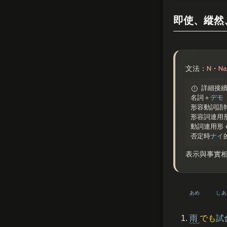
即使、縱然
N
Na
文法：
・
詳細接
名詞＋
デモ
形容動詞語
形容詞連用
動詞連用形
否定時
ナイ
表示與事實
あめ
しあ
雨
でも
試