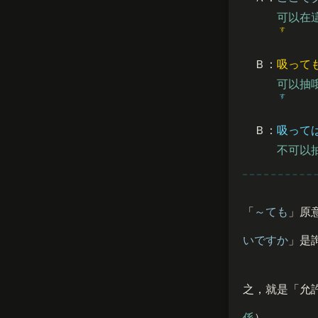
可以在
す
Ｂ：
吸
って
可以抽
す
Ｂ：
吸
って
不可以
「
～ても
」原
いですか
」是
之，就是「允
係
）。