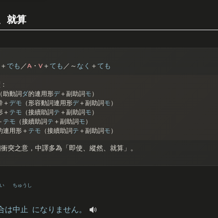
、就算
A
V
＋
で
も
／
・
＋
て
も
／～
なく
＋
ても
續：
（助動詞
ダ
的連用形
デ
＋副助詞
モ
）
幹＋
デモ
（形容動詞連用形
デ
＋副助詞
モ
）
形＋
テモ
（接續助詞
テ
＋副助詞
モ
）
＋
テモ
（接續助詞
テ
＋副助詞
モ
）
的連用形＋
テモ
（接續助詞
テ
＋副助詞
モ
）
相衝突之意，中譯多為「即使、縱然、就算」。
い
ちゅうし
合
は
中止
になりません。