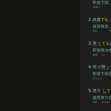
即使下雨
きれい
綺麗
でも
就算再美
さむ
寒
く
ても
即使再冷
あめ
ふ
雨
が
降
っ
即使下雨
どりょく
努力
し
て
縱然努力
かれ
さんか