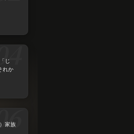
】「じ
それか
詞）家族