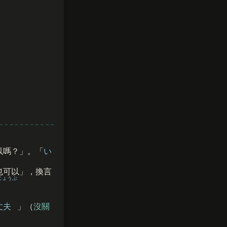
以嗎？」。「
い
也可以」，換言
じょうぶ
丈夫
」（
沒關