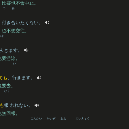
，比賽也不會中止。
つ
あ
、
付
き
合
いたくない。
，也不想交往。
およ
泳
ぎます。
也要游泳。
い
ても
、
行
きます。
也要去。
むく
も
報
われない。
也無回報。
こんかい
かいぎ
おお
えいきょう