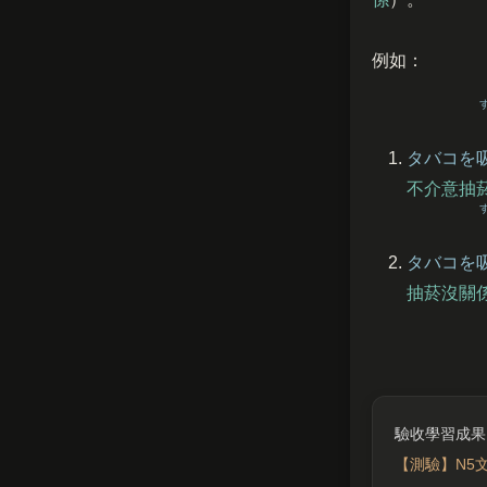
例如：
タバコを
不介意抽
タバコを
抽菸沒關
【測驗】N5