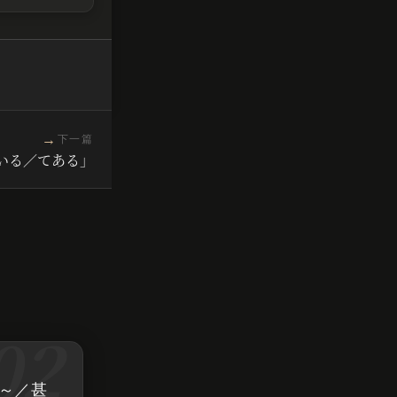
→
下一篇
ている／てある」
連～／甚