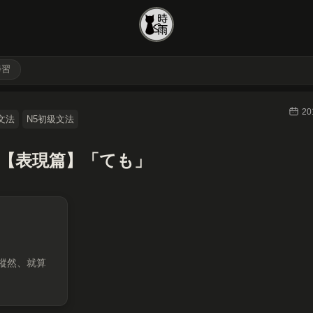
學習
20
文法
N5初級文法
36【表現篇】「ても」
縱然、就算