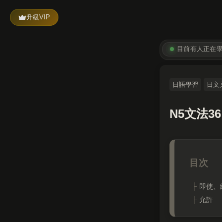
升級VIP
目前有
人正在
日語學習
日文
N5文法
即使、
允許