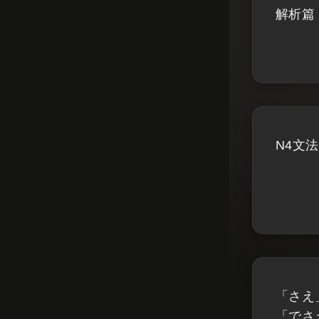
解析篇
N4文
「さえ
「でさ