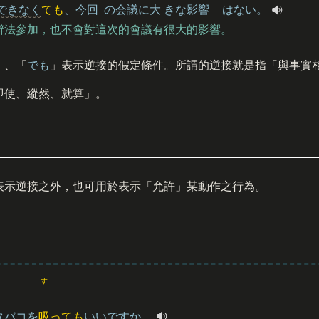
できなく
ても
、
今回
の
会議
に
大
きな
影響
はない。
辦法參加，也不會對這次的會議有很大的影響。
」、「
でも
」表示逆接的假定條件。所謂的逆接就是指「與事實
即使、縱然、就算」。
表示逆接之外，也可用於表示「允許」某動作之行為。
す
タバコを
吸
っても
いいですか。