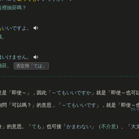
這裡抽菸嗎？
も
いいですよ。
哦。
は
いけません。
抽菸。
否定用「
ては
」
意是「即使～」，因此「
～てもいいですか
」就是「即使～也可
詢問「可以嗎？」的意思，「
～てもいいです
」，就是「即使～
だい
許」的意思。「
ても
」也可接「
かまわない
」（
不介意
）、「
大