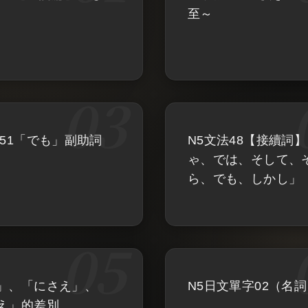
至～
法51「でも」副助詞
N5文法48【接續詞
ゃ、では、そして、
ら、でも、しかし」
」、「にさえ」、
N5日文單字02（名
え」的差別