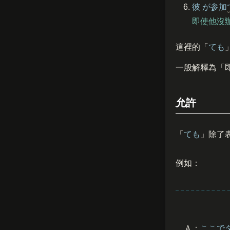
彼
が
参加
即使他沒
這裡的「
ても
一般解釋為「
允許
「
ても
」除了
例如：
Ａ：
ここで