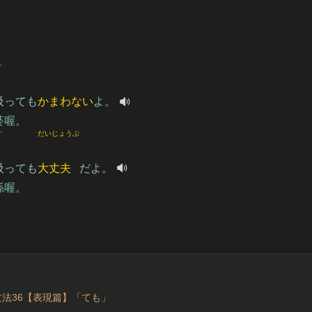
す
吸
っても
かまわない
よ。
菸喔。
す
だいじょうぶ
吸
っても
大丈夫
だよ。
係喔。
文法36【表現篇】「ても」