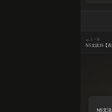
←
上一篇
N5文法35【
N5文