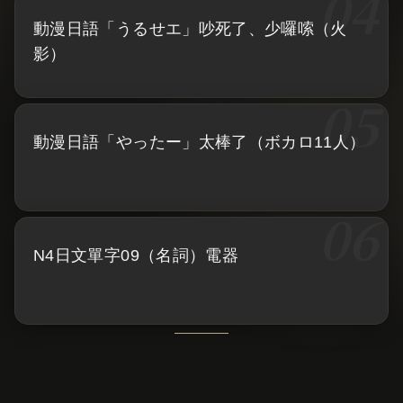
動漫日語「うるせエ」吵死了、少囉嗦（火
影）
動漫日語「やったー」太棒了（ボカロ11人）
N4日文單字09（名詞）電器