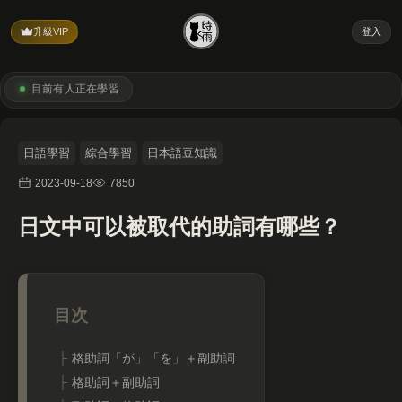
升級VIP
登入
目前有
人正在學習
日語學習
綜合學習
日本語豆知識
2023-09-18
7850
日文中可以被取代的助詞有哪些？
格助詞「が」「を」＋副助詞
格助詞＋副助詞