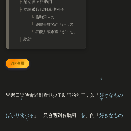
副助詞＋格助詞
助詞被取代的其他例子
格助詞＋の
連體修飾名詞「が→の」
表能力或希望「が・を」
總結
す
學習日語時會遇到看似少了助詞的句子，如「
好
きなもの
た
す
ばかり
食
べる
」，又會遇到有助詞「
を
」的「
好
きなもの
た