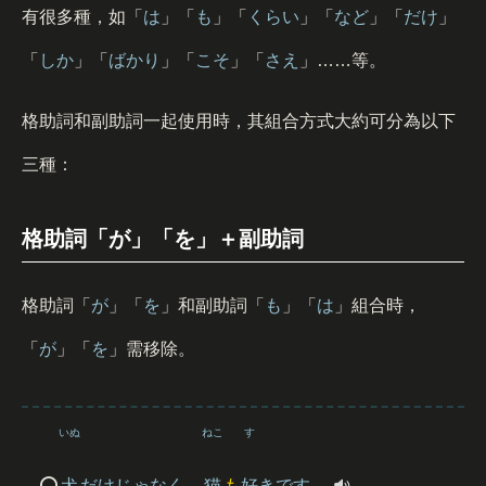
有很多種，如「
は
」「
も
」「
くらい
」「
など
」「
だけ
」
「
しか
」「
ばかり
」「
こそ
」「
さえ
」……等。
格助詞和副助詞一起使用時，其組合方式大約可分為以下
三種：
格助詞「が」「を」＋副助詞
格助詞「
が
」「
を
」和副助詞「
も
」「
は
」組合時，
「
が
」「
を
」需移除。
いぬ
ねこ
す
⭕️
犬
だけじゃなく、
猫
も
好
きです。