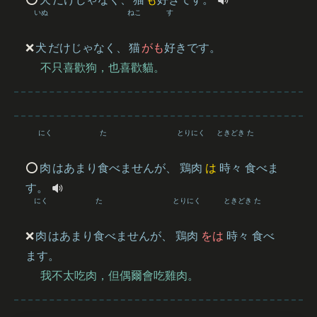
いぬ
ねこ
す
❌
犬
だけじゃなく、
猫
がも
好
きです。
不只喜歡狗，也喜歡貓。
にく
た
とりにく
ときどき
た
⭕️
肉
はあまり
食
べませんが、
鶏肉
は
時々
食
べま
す。
にく
た
とりにく
ときどき
た
❌
肉
はあまり
食
べませんが、
鶏肉
をは
時々
食
べ
ます。
我不太吃肉，但偶爾會吃雞肉。