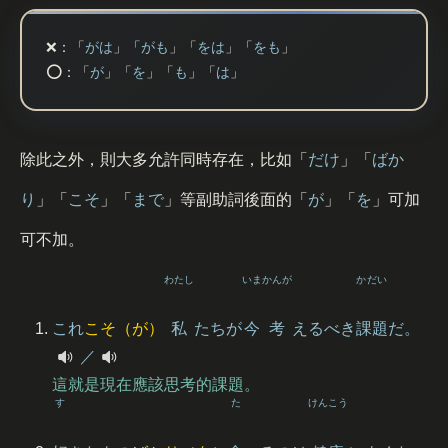
❌
：「
がは
」「
がも
」「
をは
」「
をも
」
⭕️
：「
が
」「
を
」「
も
」「
は
」
除此之外，則大多允許同時存在，比如「
だけ
」「
ばか
り
」「
こそ
」「
まで
」等副助詞後面的「
が
」「
を
」可加
可不加。
わたし
いま
かんが
かだい
これ
こそ（が）
私
たちが
今
考
えるべき
課題
だ。
／
這就是現在應該思考的課題。
す
た
けんこう