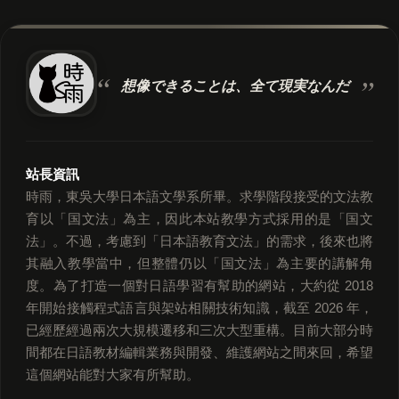
想像できることは、
全て現実なんだ
站長資訊
時雨，東吳大學日本語文學系所畢。求學階段接受的文法教
育以「国文法」為主，因此本站教學方式採用的是「国文
法」。不過，考慮到「日本語教育文法」的需求，後來也將
其融入教學當中，但整體仍以「国文法」為主要的講解角
度。為了打造一個對日語學習有幫助的網站，大約從 2018
年開始接觸程式語言與架站相關技術知識，截至 2026 年，
已經歷經過兩次大規模遷移和三次大型重構。目前大部分時
間都在日語教材編輯業務與開發、維護網站之間來回，希望
這個網站能對大家有所幫助。