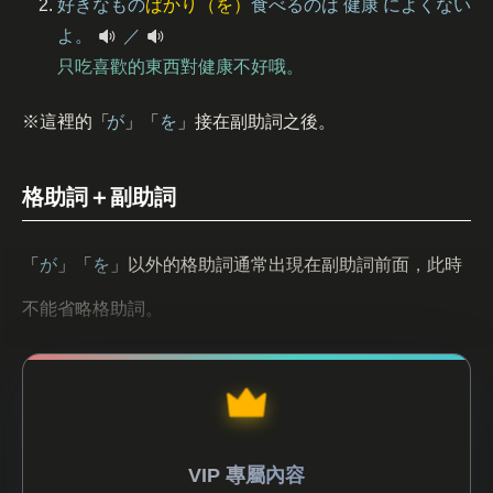
好
きなもの
ばかり（を）
食
べるのは
健康
によくない
よ。
／
只吃喜歡的東西對健康不好哦。
※這裡的「
が
」「
を
」接在副助詞之後。
格助詞＋副助詞
「
が
」「
を
」以外的格助詞通常出現在副助詞前面，此時
不能省略格助詞。
VIP 專屬內容