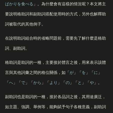
ばかりを
食
べる
」。為什麼會有這樣的情況呢？本文將主
要說明格助詞和副助詞搭配使用時的方式，另外也解釋助
詞被取代的其他例子。
在說明助詞組合時的省略問題前，需要先了解什麼是格助
詞、副助詞。
格助詞是助詞的一種，主要接於體言之後，用來表示該體
言與其他詞彙之間的格位關係，如「
が
」「
を
」「
に
」
「
へ
」「
で
」「
から
」「
より
」「
の
」「
と
」「
や
」。
副助詞也是助詞的一種，接於各品詞之後，其用途廣泛，
如主題、強調、舉例等，能夠賦予句子各種意義，副助詞