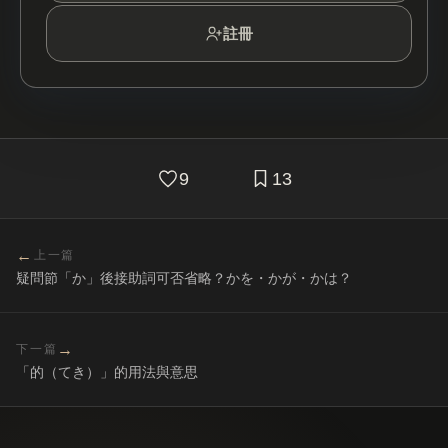
註冊
9
13
←
上一篇
疑問節「か」後接助詞可否省略？かを・かが・かは？
→
下一篇
「的（てき）」的用法與意思