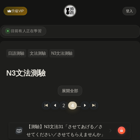
升級VIP
登入
目前有
人正在學習
日語測驗
文法測驗
N3文法測驗
N3文法測驗
展開全部
...
2
4
【測驗】N3文法31「させてあげる／さ
せてください／させてもらえませんか」