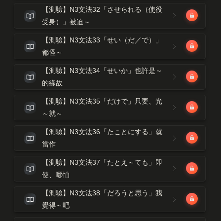
【測驗】N3文法32「させられる（使役
受身）」被迫～
【測驗】N3文法33「せい（だ／で）」
都怪～
【測驗】N3文法34「せいか」也許是～
的緣故
【測驗】N3文法35「だけで」只要、光
～就～
【測驗】N3文法36「たことにする」就
當作
【測驗】N3文法37「たとえ～ても」即
使、哪怕
【測驗】N3文法38「だろうと思う」我
覺得～吧