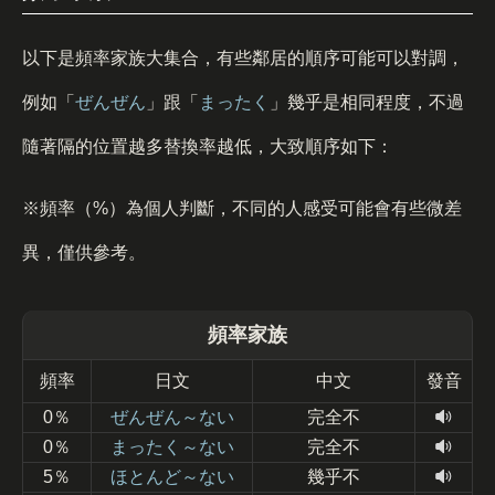
以下是頻率家族大集合，有些鄰居的順序可能可以對調，
例如「
ぜんぜん
」跟「
まったく
」幾乎是相同程度，不過
隨著隔的位置越多替換率越低，大致順序如下：
※頻率（%）為個人判斷，不同的人感受可能會有些微差
異，僅供參考。
頻率家族
頻率
日文
中文
發音
0％
ぜんぜん～ない
完全不
0％
まったく～ない
完全不
5％
ほとんど～ない
幾乎不