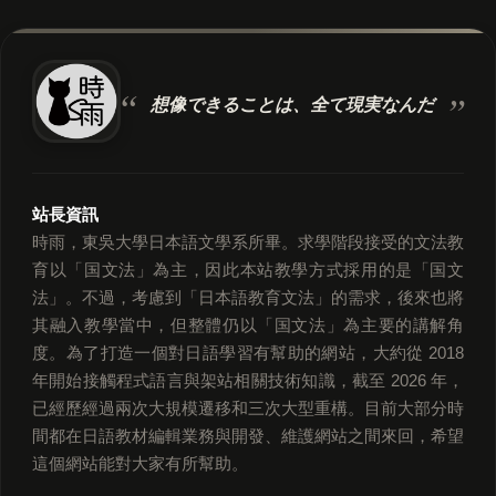
想像できることは、
全て現実なんだ
站長資訊
時雨，東吳大學日本語文學系所畢。求學階段接受的文法教
育以「国文法」為主，因此本站教學方式採用的是「国文
法」。不過，考慮到「日本語教育文法」的需求，後來也將
其融入教學當中，但整體仍以「国文法」為主要的講解角
度。為了打造一個對日語學習有幫助的網站，大約從 2018
年開始接觸程式語言與架站相關技術知識，截至 2026 年，
已經歷經過兩次大規模遷移和三次大型重構。目前大部分時
間都在日語教材編輯業務與開發、維護網站之間來回，希望
這個網站能對大家有所幫助。