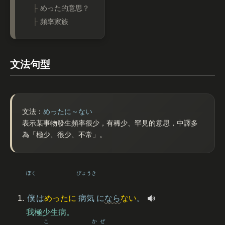
めった的意思？
頻率家族
文法句型
文法：
めったに～ない
表示某事物發生頻率很少，有稀少、罕見的意思，中譯多
為「極少、很少、不常」。
ぼく
びょうき
僕
は
めったに
病気
に
なら
ない
。
我極少生病。
こ
かぜ