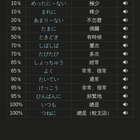
10％
めったに～ない
極少
10％
まれに
稀少
20％
あまり～ない
不怎麼
30％
たまに
偶爾
50％
ときどき
有時候
70％
しばしば
屢次
70％
たびたび
多次
85％
しょっちゅう
經常
85％
よく
常常、很常
90％
たいてい
通常
95％
けっこう
非常、很常
95％
ひんぱんに
頻繁地
100%
いつも
總是
100%
つねに
總是（較文語）