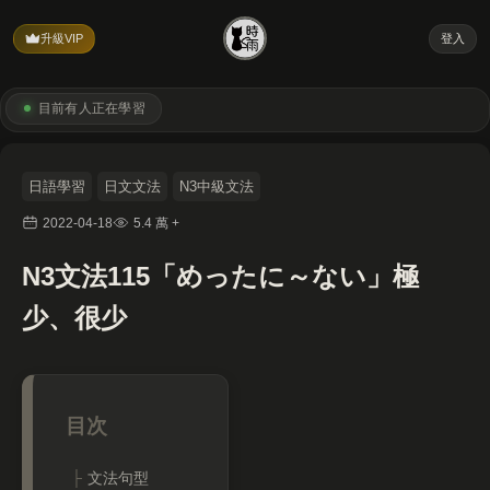
升級VIP
登入
目前有
人正在學習
日語學習
日文文法
N3中級文法
2022-04-18
5.4 萬 +
N3文法115「めったに～ない」極
少、很少
文法句型