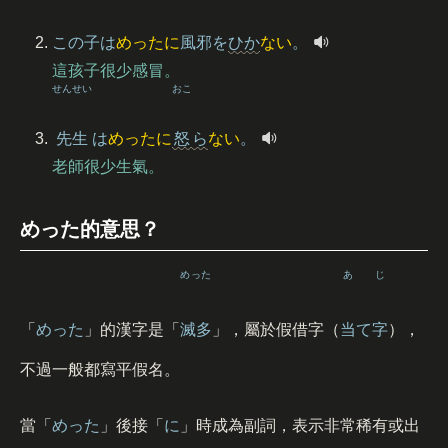
この
子
は
めったに
風邪
を
ひか
ない
。
這孩子很少感冒。
せんせい
おこ
先生
は
めったに
怒
ら
ない
。
老師很少生氣。
めった的意思？
めった
あ
じ
「
めった
」的漢字是「
滅多
」，屬於假借字（
当
て
字
），
不過一般都寫平假名。
當「
めった
」後接「
に
」時成為副詞，表示非常稀有或出