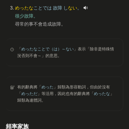
めったな
ことでは
故障
し
ない
。
很少故障。
尋常的事不會造成故障。
「
めったなことで（は）～ない
」表示「除非是特殊情
況否則不會～」的意思。
有的辭典將「
めった
」歸類為形容動詞，但由於沒有
「
めっただ
」等活用，因此也有的辭典將「
めったな
」
歸類為連體詞。
頻率家族