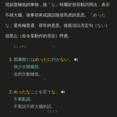
現頻度極低的事物，接「
な
」時屬於形容動詞用法，表示
不經大腦、做事胡來或講話隨便馬虎的意思。「
めった
な
」還有極普通、尋常的意思。後面須以否定句（
ない
）
或禁止（命令某動作的否定）呼應。
としょかん
い
図書館
には
めったに
行
か
ない
。
很少去圖書館。
去的次數極低。
い
めったな
ことを
言
う
な
。
不要亂講。
不要說不經大腦的話。
こしょう