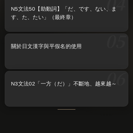
N5文法50【助動詞】「だ、です、ない、ま
す、た、たい」（最終章）
關於日文漢字與平假名的使用
N3文法02「一方（だ）」不斷地、越來越～