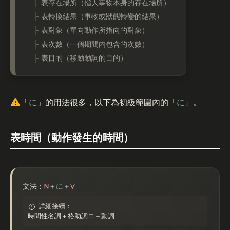
表存在場所（指人事物本身的存在場所）
表轉換結果（事物或狀態轉變的結果）
表對象（單向動作所指向的對象）
表次數（一個期間内包含的次數）
表目的（移動動詞的目的）
「
に
」的用法很多，以下為初級範圍內的「
に
」。
表時間（動作發生的時間）
N
V
文法：
＋
に
＋
詳細接續：
時間性名詞＋格助詞
ニ
＋動詞