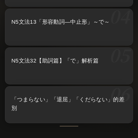
N5文法13「形容動詞—中止形」～で～
N5文法32【助詞篇】「で」解析篇
「つまらない」「退屈」「くだらない」的差
別