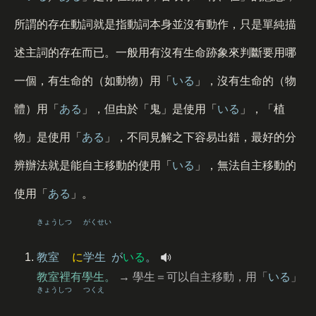
所謂的存在動詞就是指動詞本身並沒有動作，只是單純描
述主詞的存在而已。一般用有沒有生命跡象來判斷要用哪
一個，有生命的（如動物）用「
いる
」，沒有生命的（物
體）用「
ある
」，但由於「鬼」是使用「
いる
」，「植
物」是使用「
ある
」，不同見解之下容易出錯，最好的分
辨辦法就是能自主移動的使用「
いる
」，無法自主移動的
使用「
ある
」。
きょうしつ
がくせい
教室
に
学生
が
いる
。
教室裡有學生。
→ 學生＝可以自主移動，用「
いる
」
きょうしつ
つくえ