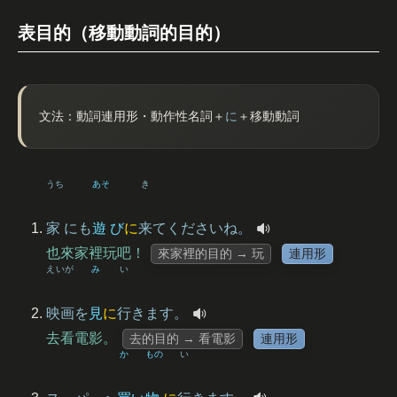
表目的（移動動詞的目的）
文法：動詞連用形・動作性名詞＋
に
＋移動動詞
うち
あそ
き
家
にも
遊
び
に
来
てくださいね。
也來家裡玩吧！
來家裡的目的 → 玩
連用形
えいが
み
い
映画
を
見
に
行
きます。
去看電影。
去的目的 → 看電影
連用形
か
もの
い