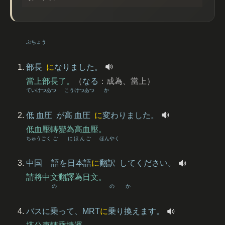
ぶちょう
部長
に
なりました。
當上部長了。
（
なる
：成為、當上）
てい
けつあつ
こう
けつあつ
か
低
血圧
が
高
血圧
に
変
わりました。
低血壓轉變為高血壓。
ちゅうごく
ご
にほんご
ほんやく
中国
語
を
日本語
に
翻訳
してください。
請將中文翻譯為日文。
の
の
か
バスに
乗
って、MRT
に
乗
り
換
えます。