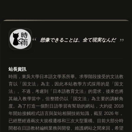
想像できることは、
全て現実なんだ
站長資訊
時雨，東吳大學日本語文學系所畢。求學階段接受的文法教
育以「国文法」為主，因此本站教學方式採用的是「国文
法」。不過，考慮到「日本語教育文法」的需求，後來也將
其融入教學當中，但整體仍以「国文法」為主要的講解角
度。為了打造一個對日語學習有幫助的網站，大約從 2018
年開始接觸程式語言與架站相關技術知識，截至 2026 年，
已經歷經過兩次大規模遷移和三次大型重構。目前大部分時
間都在日語教材編輯業務與開發、維護網站之間來回，希望