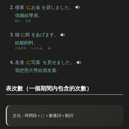
後輩
に
お
金
を
貸
しました。
借錢給學弟。
ねこ
えさ
猫
に
餌
をあげます。
給貓飼料。
ともだち
しゃしん
み
友達
に
写真
を
見
せました。
我把照片秀給朋友看。
表次數（一個期間内包含的次數）
文法：時間段＋
に
＋數量詞＋動詞