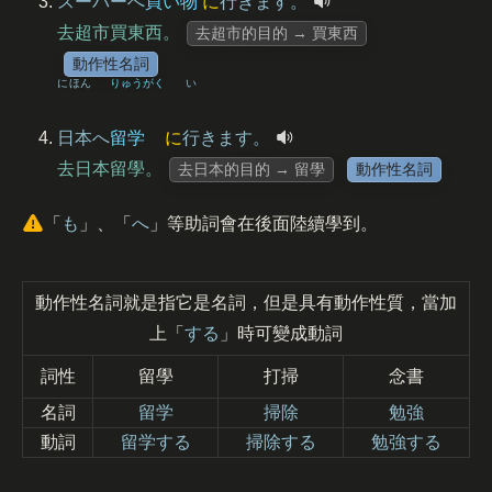
スーパーへ
買
い
物
に
行
きます。
去超市買東西。
去超市的目的 → 買東西
動作性名詞
にほん
りゅうがく
い
日本
へ
留学
に
行
きます。
去日本留學。
去日本的目的 → 留學
動作性名詞
「
も
」、「
へ
」等助詞會在後面陸續學到。
動作性名詞就是指它是名詞，但是具有動作性質，當加
上「
する
」時可變成動詞
詞性
留學
打掃
念書
名詞
留学
掃除
勉強
動詞
留学する
掃除する
勉強する