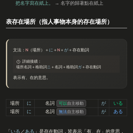
把名字寫在紙上。
→ 名字的歸著點在紙上
表存在場所（指人事物本身的存在場所）
N
N
文法：
（場所）＋
に
＋
＋
が
＋存在動詞
詳細接續：
場所名詞＋格助詞
ニ
＋名詞＋格助詞
ガ
＋存在動詞
表示有、在的意思。
場所
に
名詞
が
いる
可以
自主移動
場所
に
名詞
が
ある
無法
自主移動
「
いる
／
ある
」是存在動詞，皆表示「有、在」的意思，