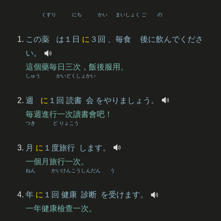
くすり
にち
かい
まいしょく
ご
の
この
薬
は１
日
に
３
回
、
毎食
後
に
飲
んでくださ
い。
這個藥毎日三次，飯後服用。
しゅう
かい
どくしょ
かい
週
に
１
回
読書
会
をやりましょう。
毎週進行一次讀書會吧！
つき
ど
りょこう
月
に
１
度
旅行
します。
一個月旅行一次。
ねん
かい
けんこう
しんだん
う
年
に
１
回
健康
診断
を
受
けます。
一年健康檢查一次。