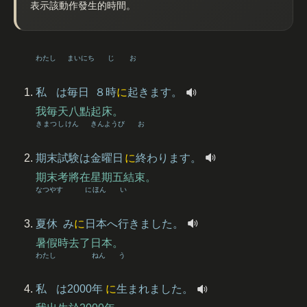
表示該動作發生的時間。
わたし
まいにち
じ
お
私
は
毎日
８
時
に
起
きます。
我毎天八點起床。
きまつ
しけん
きんようび
お
期末
試験
は
金曜日
に
終
わります。
期末考將在星期五結束。
なつやす
にほん
い
夏休
み
に
日本
へ
行
きました。
暑假時去了日本。
わたし
ねん
う
私
は2000
年
に
生
まれました。