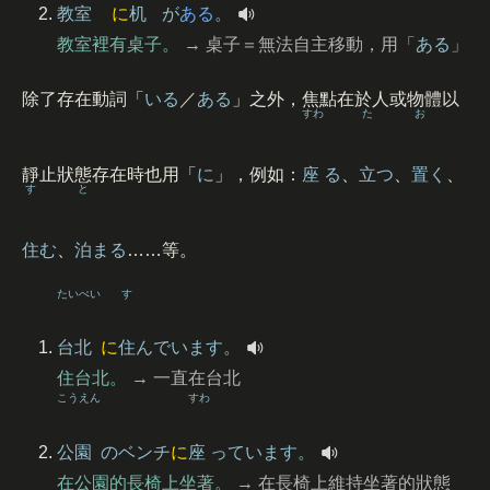
教室
に
机
が
ある
。
教室裡有桌子。
→ 桌子＝無法自主移動，用「
ある
」
除了存在動詞「
いる
／
ある
」之外，焦點在於人或物體以
すわ
た
お
靜止狀態存在時也用「
に
」，例如：
座
る
、
立
つ
、
置
く
、
す
と
住
む
、
泊
まる
……等。
たいぺい
す
台北
に
住
んでいます。
住台北。
→ 一直在台北
こうえん
すわ
公園
のベンチ
に
座
っています。
在公園的長椅上坐著。
→ 在長椅上維持坐著的狀態