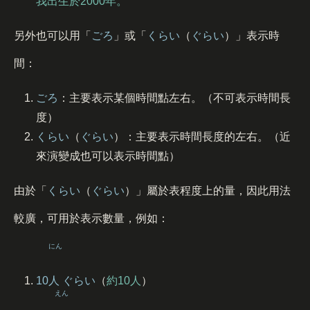
我出生於2000年。
另外也可以用「
ごろ
」或「
くらい
（
ぐらい
）」表示時
間：
ごろ
：主要表示某個時間點左右。（不可表示時間長
度）
くらい
（
ぐらい
）：主要表示時間長度的左右。（近
來演變成也可以表示時間點）
由於「
くらい
（
ぐらい
）」屬於表程度上的量，因此用法
較廣，可用於表示數量，例如：
にん
10
人
ぐらい
（
約10人
）
えん