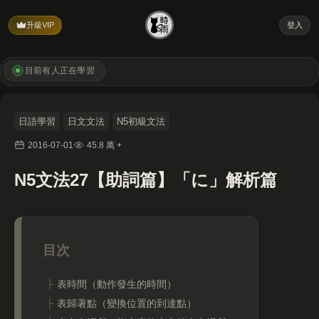
升級VIP
登入
目前有
人正在學習
日語學習
日文文法
N5初級文法
2016-07-01
45.8 萬 +
N5文法27【助詞篇】「に」解析篇
表時間（動作發生的時間）
表歸著點（變換位置的到達點）