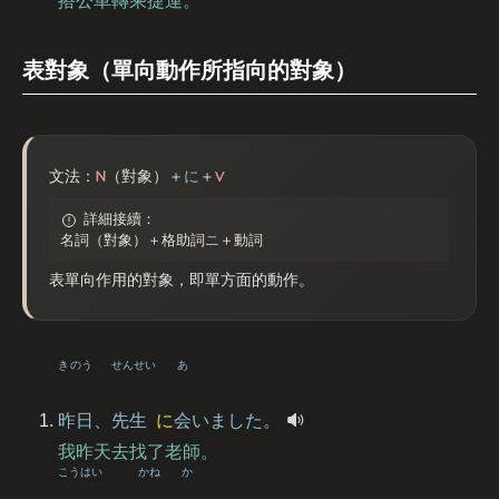
搭公車轉乘捷運。
表對象（單向動作所指向的對象）
N
V
文法：
（對象）＋
に
＋
詳細接續：
名詞（對象）＋格助詞
ニ
＋動詞
表單向作用的對象，即單方面的動作。
きのう
せんせい
あ
昨日
、
先生
に
会
いました。
我昨天去找了老師。
こうはい
かね
か