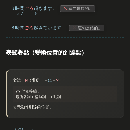
６
時間
ごろ
起
きます。
這句是錯的。
じかん
お
６
時間
ごろ
起
きています。
這句是錯的。
表歸著點（變換位置的到達點）
N
V
文法：
（場所）＋
に
＋
詳細接續：
場所名詞＋格助詞
ニ
＋動詞
表示動作到達的位置。
にほん
い