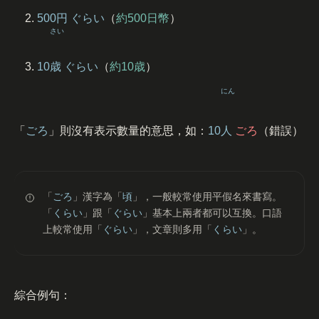
500
円
ぐらい
（
約500日幣
）
さい
10
歳
ぐらい
（
約10歳
）
にん
「
ごろ
」則沒有表示數量的意思，如：
10
人
ごろ
（錯誤）
「
ごろ
」漢字為「
頃
」，一般較常使用平假名來書寫。
「
くらい
」跟「
ぐらい
」基本上兩者都可以互換。口語
上較常使用「
ぐらい
」，文章則多用「
くらい
」。
綜合例句：