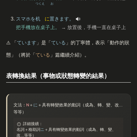
つくえ
お
スマホを
机
に
置
きます。
把手機放在桌子上。
→ 放置後，手機一直在桌子上
⚠️ 「
ています
」是「
ている
」的丁寧體，表示「動作的狀
態」（將於「
ている
」篇繼續介紹）。
表轉換結果（事物或狀態轉變的結果）
N
文法：
＋
に
＋具有轉變效果的動詞（成為、轉、變、改...
等等）
詳細接續：
名詞＋格助詞
ニ
＋具有轉變效果的動詞（成為、轉、變、
改...等等）