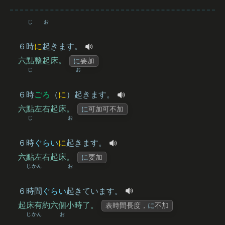
じ
お
６
時
に
起
きます。
六點整起床。
に
要加
じ
お
６
時
ごろ
（
に
）
起
きます。
六點左右起床。
に
可加可不加
じ
お
６
時
ぐらい
に
起
きます。
六點左右起床。
に
要加
じかん
お
６
時間
ぐらい
起
きています。
起床有約六個小時了。
表時間長度，
に
不加
じかん
お