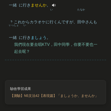
一緒
に
行
き
ませんか
。
い
たなか
これからカラオケに
行
くんですが、
田中
さんも
いっしょ
い
一緒
に
行
き
ましょう
。
我們現在要去唱KTV，田中同學，你要不要也一
起去呢？
【測驗】N5文法42【表現篇】「ましょうか、ませんか」