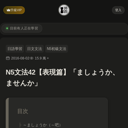
升級VIP
登入
目前有
人正在學習
日語學習
日文文法
N5初級文法
2016-08-02
15.9 萬 +
N5文法42【表現篇】「ましょうか、
ませんか」
～ましょうか（～吧）