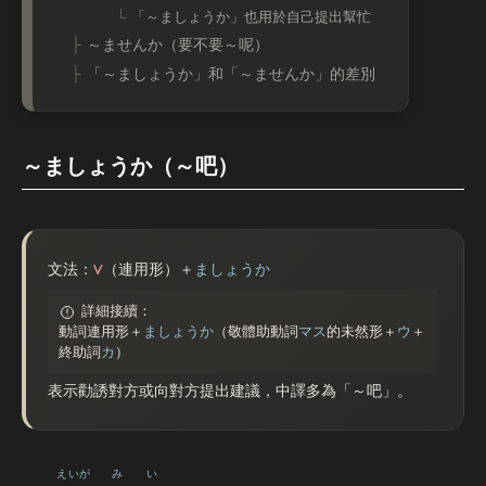
「～ましょうか」也用於自己提出幫忙
～ませんか（要不要～呢）
「～ましょうか」和「～ませんか」的差別
～ましょうか（～吧）
V
文法：
（連用形）＋
ましょうか
詳細接續：
動詞連用形＋
ましょうか
（敬體助動詞
マス
的未然形＋
ウ
＋
終助詞
カ
）
表示勸誘對方或向對方提出建議，中譯多為「～吧」。
えいが
み
い