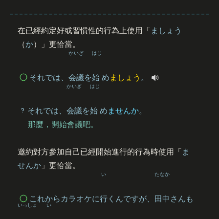
在已經約定好或習慣性的行為上使用「
ましょう
（
か
）」更恰當。
かいぎ
はじ
それでは、
会議
を
始
め
ましょう
。
かいぎ
はじ
それでは、
会議
を
始
め
ませんか
。
那麼，開始會議吧。
邀約對方參加自己已經開始進行的行為時使用「
ま
せんか
」更恰當。
い
たなか
これからカラオケに
行
くんですが、
田中
さんも
いっしょ
い