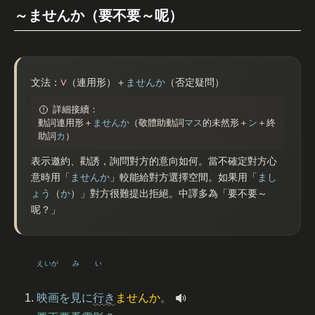
～ませんか（要不要～呢）
V
文法：
（連用形）＋
ませんか
（否定疑問）
詳細接續：
動詞連用形＋
ませんか
（敬體助動詞
マス
的未然形＋
ン
＋終
助詞
カ
）
表示邀約、勸誘，詢問對方的意向如何。當不確定對方心
意時用「
ませんか
」較能給對方選擇空間。如果用「
まし
ょう
（
か
）」對方很難提出拒絕。中譯多為「要不要～
呢？」
えいが
み
い
映画
を
見
に
行
き
ませんか
。