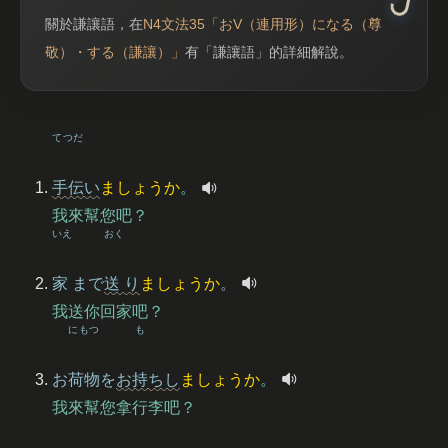
關於謙讓語，在
N4文法35「おV（連用形）になる（尊
敬）・する（謙讓）」
有「謙讓語」的詳細解說。
てつだ
手伝
い
ましょうか
。
我來幫您吧？
いえ
おく
家
まで
送
り
ましょうか
。
我送你回家吧？
にもつ
も
お
荷物
を
お
持
ちし
ましょうか
。
我來幫您拿行李吧？