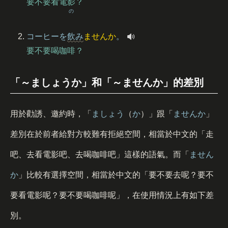
要不要看電影？
の
コ
ーヒーを
飲
み
ませんか
。
要不要喝咖啡？
「～ましょうか」和「～ませんか」的差別
用於勸誘、邀約時，「
ましょう
（
か
）」跟「
ませんか
」
差別在於前者給對方較難有拒絕空間，相當於中文的「走
吧、去看電影吧、去喝咖啡吧」這樣的語氣。而「
ません
か
」比較有選擇空間，相當於中文的「要不要去呢？要不
要看電影呢？要不要喝咖啡呢」，在使用情況上有如下差
別。