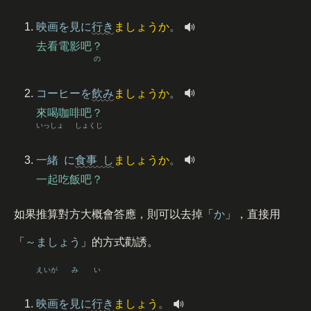
映画
を
見
に
行
き
ましょうか
。
去看電影吧？
の
コーヒーを
飲
み
ましょうか
。
來喝咖啡吧？
いっしょ
しょくじ
一緒
に
食事
し
ましょうか
。
一起吃飯吧？
如果推算對方大概會答應，則可以去掉「
か
」，直接用
「
～ましょう
」的方式勸誘。
えいが
み
い
映画
を
見
に
行
き
ましょう
。