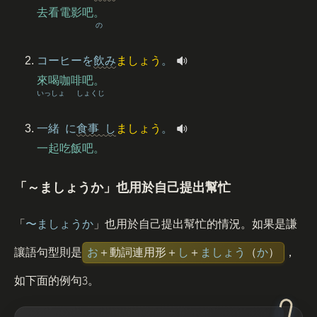
去看電影吧。
の
コーヒーを
飲
み
ましょう
。
來喝咖啡吧。
いっしょ
しょくじ
一緒
に
食事
し
ましょう
。
一起吃飯吧。
「～ましょうか」也用於自己提出幫忙
「
〜ましょうか
」也用於自己提出幫忙的情況。如果是謙
讓語句型則是
お
＋動詞連用形＋
し
＋
ましょう
（
か
）
，
3
如下面的例句
。