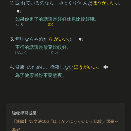
疲
れているのなら、ゆっくり
休
ん
だ
ほうがいい
よ。
如果你累了的話還是好好休息比較好哦。
むり
ほう
無理
ならやめ
た
方
がいい
よ。
不行的話還是放棄比較好。
けんこう
てつや
健康
のために、
徹夜
し
ない
ほうがいい
。
為了健康最好不要熬夜。
【測驗】N3文法106「ほうが／ほうがいい」比較／還是～
為好