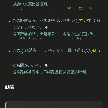
據說中文寫比說還難。
きょり
ま
ある
ほう
はや
つ
この
距離
なら、バスを
待
つより
歩
い
た
方
が
早
く
着
くかもしれない。
這個距離的話，比起等公車，走路去也許更快到。
みち
じゅうたい
まわ
みち
この
道
は
渋滞
しがちだから、
回
り
道
し
ない
ほう
じかん
が
時間
がかかる。
這條路經常塞車，不繞路反而需要更多時間。
勸告