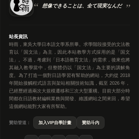
想像できることは、
全て現実なんだ
站長資訊
時雨，東吳大學日本語文學系所畢。求學階段接受的文法教
育以「国文法」為主，因此本站教學方式採用的是「国文
法」。不過，考慮到「日本語教育文法」的需求，後來也將
其融入教學當中，但整體仍以「国文法」為主要的講解角
度。為了打造一個對日語學習有幫助的網站，大約從 2018
年開始接觸程式語言與架站相關技術知識，截至 2026 年，
已經歷經過兩次大規模遷移和三次大型重構。目前大部分時
間都在日語教材編輯業務與開發、維護網站之間來回，希望
這個網站能對大家有所幫助。
贊助管道：
加入VIP自學計畫
贊助斗内