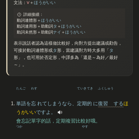
V
文法：
＋
ほうがいい
詳細接續：
動詞連體形＋
ほうがいい
動詞連用形＋助動詞
タ
＋
ほうがいい
動詞未然形＋助動詞
ナイ
＋
ほうがいい
表示說話者認為這樣做比較好，向對方提出建議或勸告，
可接於動詞連體形或
タ
形，當建議對方時大多用「
タ
形」，也可用於否定形，中譯多為「還是～為好／最好
～」。
たんご
わす
ていき
てき
ふくしゅう
単語
を
忘
れてしまうなら、
定期
的
に
復習
する
ほ
うがいい
ですよ。
會忘記單字的話，定期複習比較好哦。
つか
やす