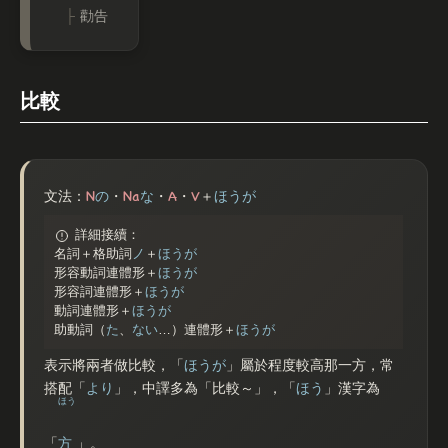
勸告
比較
N
Na
A
V
文法：
の
・
な
・
・
＋
ほうが
詳細接續：
名詞＋格助詞
ノ
＋
ほうが
形容動詞連體形＋
ほうが
形容詞連體形＋
ほうが
動詞連體形＋
ほうが
助動詞（
た
、
ない
…）連體形＋
ほうが
表示將兩者做比較，「
ほうが
」屬於程度較高那一方，常
搭配「
より
」，中譯多為「比較～」，「
ほう
」漢字為
ほう
「
方
」。