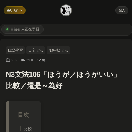
升級VIP
登入
目前有
人正在學習
日語學習
日文文法
N3中級文法
2021-06-29
7.2 萬 +
N3文法106「ほうが／ほうがいい」
比較／還是～為好
比較