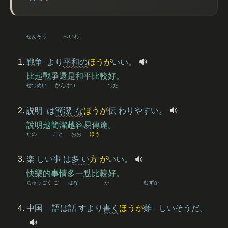
せんそう
へいわ
戦争
より
平和
の
ほうが
いい。
比起戰爭還是和平比較好。
せつめい
かんけつ
つた
説明
は
簡潔
な
ほうが
伝
わりやすい。
說明越簡潔越容易傳達。
たの
こと
おお
ほう
楽
しい
事
は
多
い
方
が
いい。
快樂的事情多一點比較好。
ちゅうごく
ご
はな
か
むずか
中国
語
は
話
すより
書
く
ほうが
難
しいそうだ。