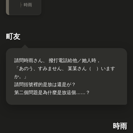
時雨
町友
請問時雨さん、 撥打電話給他／她人時，
「あのう、すみません、 某某さん（ ）います
か。」
請問括號裡的是放は還是が？
第二個問題是為什麼是放這個……？
時雨