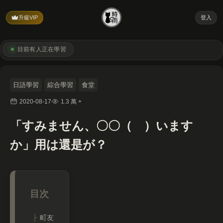
升級VIP
登入
目前有
人正在學習
日語學習
綜合學習
食堂
2020-08-17
1.3 萬 +
「すみません、〇〇（ ）います
か」用は還是が？
町友